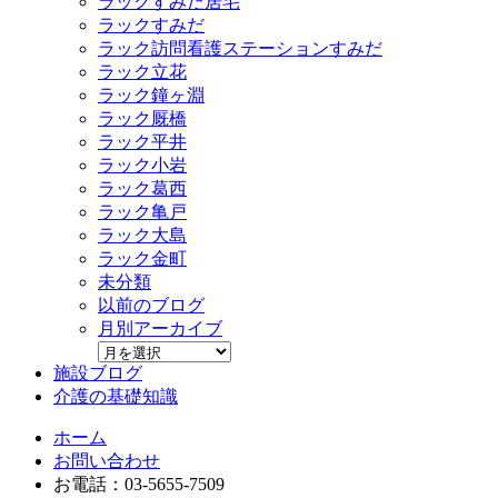
ラックすみだ居宅
ラックすみだ
ラック訪問看護ステーションすみだ
ラック立花
ラック鐘ヶ淵
ラック厩橋
ラック平井
ラック小岩
ラック葛西
ラック亀戸
ラック大島
ラック金町
未分類
以前のブログ
月別アーカイブ
施設ブログ
介護の基礎知識
ホーム
お問い合わせ
お電話：03-5655-7509