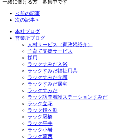
一緒に働ける方 募集中です
＜前の記事
次の記事＞
本社ブログ
営業所ブログ
人材サービス（家政婦紹介）
子育て支援サービス
採用
ラックすみだ入浴
ラックすみだ福祉用具
ラックすみだ介護
ラックすみだ居宅
ラックすみだ
ラック訪問看護ステーションすみだ
ラック立花
ラック鐘ヶ淵
ラック厩橋
ラック平井
ラック小岩
ラック葛西