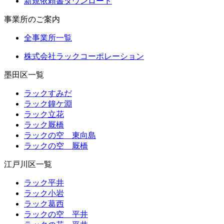
新規依頼書ダウンロード
事業所のご案内
全事業所一覧
株式会社ラックコーポレーション
墨田区一覧
ラックすみだ
ラック鐘ケ淵
ラック立花
ラック厩橋
ラックの空 東向島
ラックの空 厩橋
江戸川区一覧
ラック平井
ラック小岩
ラック葛西
ラックの空 平井