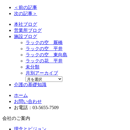
＜前の記事
次の記事＞
本社ブログ
営業所ブログ
施設ブログ
ラックの空 厩橋
ラックの空 平井
ラックの空 東向島
ラックの花 平井
未分類
月別アーカイブ
介護の基礎知識
ホーム
お問い合わせ
お電話：03-5655-7509
会社のご案内
理念とビジョン