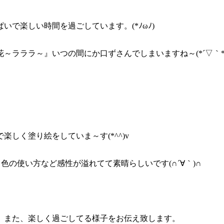
で楽しい時間を過ごしています。(*ﾉωﾉ)
ラララ～』いつの間にか口ずさんでしまいますね～(*´▽｀*
しく塗り絵をしていま～す(*^^)v
り色の使い方など感性が溢れてて素晴らしいです(∩´∀｀)∩
。また、楽しく過ごしてる様子をお伝え致します。