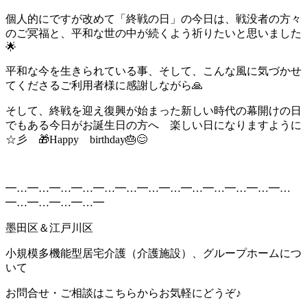
個人的にですが改めて「終戦の日」の今日は、戦没者の方々
のご冥福と、平和な世の中が続くよう祈りたいと思いました
🌟
平和な今を生きられている事、そして、こんな風に気づかせ
てくださるご利用者様に感謝しながら🙏
そして、終戦を迎え復興が始まった新しい時代の幕開けの日
でもある今日がお誕生日の方へ 楽しい日になりますように
☆彡 🎁Happy birthday🎂😊
━…━…━…━…━…━…━…━…━…━…━…━…━…
━…━…━…━…━
墨田区＆江戸川区
小規模多機能型居宅介護（介護施設）、グループホームにつ
いて
お問合せ・ご相談はこちらからお気軽にどうぞ♪