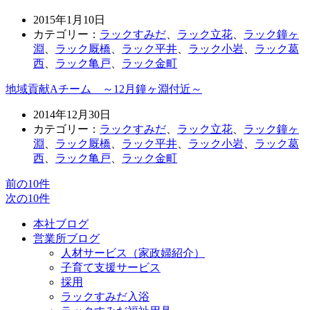
2015年1月10日
カテゴリー：
ラックすみだ
、
ラック立花
、
ラック鐘ヶ
淵
、
ラック厩橋
、
ラック平井
、
ラック小岩
、
ラック葛
西
、
ラック亀戸
、
ラック金町
地域貢献Aチーム ～12月鐘ヶ淵付近～
2014年12月30日
カテゴリー：
ラックすみだ
、
ラック立花
、
ラック鐘ヶ
淵
、
ラック厩橋
、
ラック平井
、
ラック小岩
、
ラック葛
西
、
ラック亀戸
、
ラック金町
前の10件
次の10件
本社ブログ
営業所ブログ
人材サービス（家政婦紹介）
子育て支援サービス
採用
ラックすみだ入浴