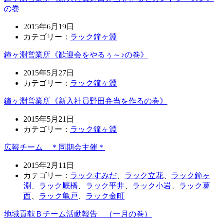
の巻
2015年6月19日
カテゴリー：
ラック鐘ヶ淵
鐘ヶ淵営業所《歓迎会をやるぅ～♪の巻》
2015年5月27日
カテゴリー：
ラック鐘ヶ淵
鐘ヶ淵営業所《新入社員野田弁当を作るの巻》
2015年5月21日
カテゴリー：
ラック鐘ヶ淵
広報チーム ＊同期会主催＊
2015年2月11日
カテゴリー：
ラックすみだ
、
ラック立花
、
ラック鐘ヶ
淵
、
ラック厩橋
、
ラック平井
、
ラック小岩
、
ラック葛
西
、
ラック亀戸
、
ラック金町
地域貢献Ｂチーム活動報告 （一月の巻）